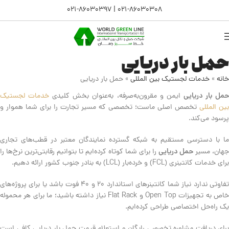
021-86030397
|
021-86030308
حمل بار دریایی
خانه
»
خدمات لجستیک بین المللی
»
حمل بار دریایی
مل بار دریایی
ایمن و مقرون‌به‌صرفه، به‌عنوان بخش کلیدی
خدمات لجستیک
بین المللی
تخصص اصلی ماست؛ تخصصی که مسیر تجارت را برای شما هموار و
پرسود می‌کند.
ما با دسترسی مستقیم به شبکه گسترده نمایندگان معتبر در قطب‌های تجاری
حمل دریایی
جهان، مسیر
را برای شما کوتاه کرده‌ایم تا بتوانیم رقابتی‌ترین نرخ‌ها را
برای خدمات کانتینری (FCL) و خرده‌بار (LCL) به بنادر جنوب کشور ارائه دهیم.
تفاوتی ندارد نیاز شما کانتینرهای استاندارد ۲۰ و ۴۰ فوت باشد یا برای پروژه‌های
خاص به تجهیزات Open Top و Flat Rack نیاز داشته باشید؛ ما برای هر محموله
یک راه‌حل اختصاصی طراحی کرده‌ایم.
برای دریافت مشاوره تخصصی رایگان و استعلام قیمت حمل بار دریایی کافی است