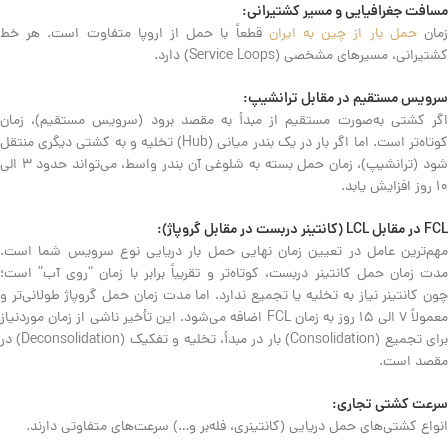
مسافت جغرافیایی و مسیر کشتیرانی:
مان
حمل بار از چین به ایران
قطعاً با حمل از اروپا متفاوت است. هر خط
کشتیرانی، مسیرهای مشخصی (Service Loops) دارد.
سرویس مستقیم در مقابل ترانشیپ:
اگر کشتی به‌صورت مستقیم از مبدأ به مقصد برود (سرویس مستقیم)، زمان
کوتاه‌تر است. اما اگر بار در یک بندر میانی (Hub) تخلیه و به کشتی دیگری منتقل
شود (ترانشیپ)، زمان حمل بسته به شلوغی آن بندر واسط، می‌تواند حدود ۳ الی
۱۰ روز افزایش یابد.
FCL در مقابل LCL (کانتینر دربست در مقابل گروپاژ):
مهم‌ترین عامل در تعیین زمان نهایی حمل بار دریایی نوع سرویس شما است.
مدت زمان حمل کانتینر دربست، کوتاه‌تر و تقریباً برابر با زمان “روی آب” است؛
چون کانتینر نیاز به تخلیه یا تجمیع ندارد. اما مدت زمان حمل گروپاژ طولانی‌تر و
معمولاً ۷ الی ۱۵ روز به زمان FCL اضافه می‌شود. این تأخیر ناشی از زمان موردنیاز
برای تجمیع (Consolidation) بار در مبدأ، تخلیه و تفکیک (Deconsolidation) در
مقصد است.
سرعت کشتی تجاری:
انواع کشتی‌های حمل دریایی (کانتینری، فله‌بر و…) سرعت‌های متفاوتی دارند.