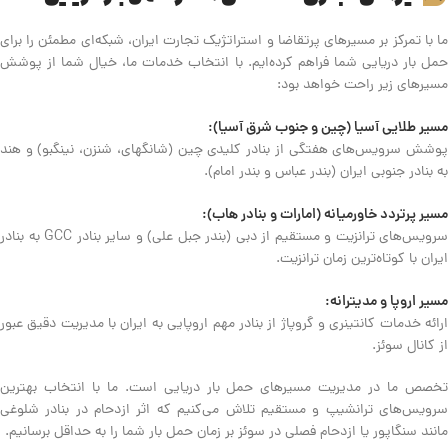
ما با تمرکز بر مسیرهای پرتقاضا و استراتژیک تجارت ایران، شبکه‌ای مطمئن را برای
حمل بار دریایی شما فراهم کرده‌ایم. با انتخاب خدمات ما، خیال شما از پوشش
مسیرهای زیر راحت خواهد بود:
مسیر طلایی آسیا (چین و جنوب شرق آسیا):
پوشش سرویس‌های هفتگی از بنادر کلیدی چین (شانگهای، شنزن، نینگبو) و هند
به بنادر جنوبی ایران (بندر عباس و بندر امام).
مسیر پرتردد خاورمیانه (امارات و بنادر هاب):
سرویس‌های ترانزیت و مستقیم از دبی (بندر جبل علی) و سایر بنادر GCC به بنادر
ایران با کوتاه‌ترین زمان ترانزیت.
مسیر اروپا و مدیترانه:
ارائه خدمات کانتینری و گروپاژ از بنادر مهم اروپایی به ایران با مدیریت دقیق عبور
از کانال سوئز.
تخصص ما در مدیریت مسیرهای حمل بار دریایی است. ما با انتخاب بهترین
سرویس‌های ترانشیپ و مستقیم تلاش می‌کنیم که اثر ازدحام در بنادر شلوغی
مانند سنگاپور یا ازدحام فصلی در سوئز بر زمان حمل بار شما را به حداقل برسانیم.